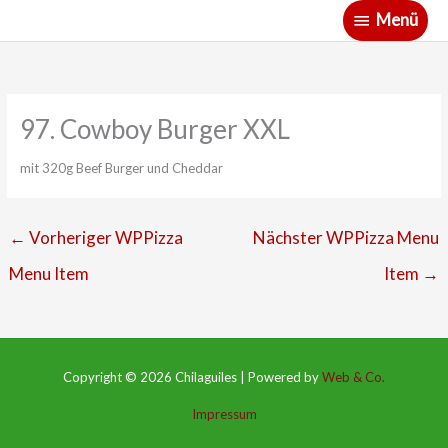
Zum
Menü
Menü
Inhalt
springen
97. Cowboy Burger XXL
mit 320g Beef Burger und Cheddar
←
Vorheriger WPPizza
Nächster WPPizza Menu
Menu Item
Item
→
Copyright © 2026
Chilaguiles
|
Powered by
Web & Co.
Impressum