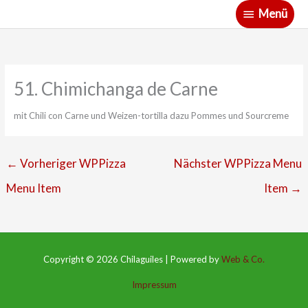
Zum
Menü
Menü
Inhalt
springen
51. Chimichanga de Carne
mit Chili con Carne und Weizen-tortilla dazu Pommes und Sourcreme
←
Vorheriger WPPizza
Nächster WPPizza Menu
Menu Item
Item
→
Copyright © 2026
Chilaguiles
|
Powered by
Web & Co.
Impressum