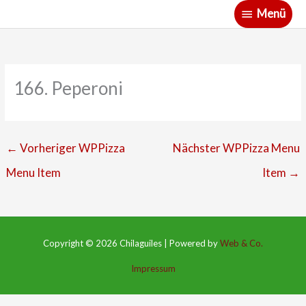
Zum
Menü
Menü
Inhalt
springen
166. Peperoni
←
Vorheriger WPPizza
Nächster WPPizza Menu
Menu Item
Item
→
Copyright © 2026
Chilaguiles
|
Powered by
Web & Co.
Impressum