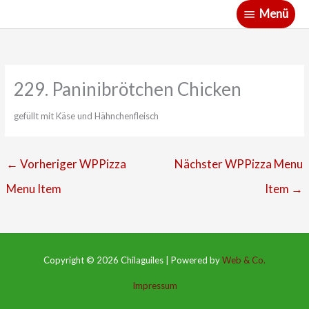
Zum
Menü
Menü
Inhalt
springen
229. Paninibrötchen Chicken
gefüllt mit Käse und Hähnchenfleisch
←
Vorheriger WPPizza
Nächster WPPizza Menu
Menu Item
Item
→
Copyright © 2026
Chilaguiles
|
Powered by
Web & Co.
Impressum