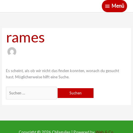
Zum
Menü
Menü
Inhalt
springen
Suchen
nach:
rames
Es scheint, als ob wir nicht das finden konnten, wonach du gesucht
hast. Möglicherweise hilft eine Suche.
Copyright © 2026
Chilaguiles
|
Powered by
Web & Co.